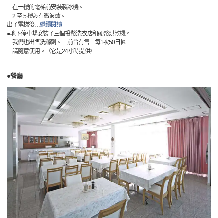
在一樓的電梯前安裝製冰機。
2 至 5 樓設有微波爐。
出了電梯後
…
繼續閱讀
●地下停車場安裝了三個投幣洗衣店和硬幣烘乾機。
我們也出售洗滌劑。 前台有售 每1次50日圓
請隨意使用。（它是24小時提供）
●餐廳