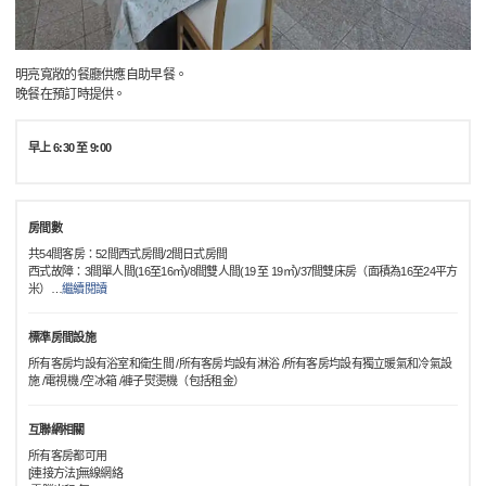
明亮寬敞的餐廳供應自助早餐。
晚餐在預訂時提供。
早上 6:30 至 9:00
房間數
共54間客房：52間西式房間/2間日式房間
西式故障：3間單人間(16至16㎡)/8間雙人間(19 至 19㎡)/37間雙床房（面積為16至24平方
米）
…
繼續閱讀
標準房間設施
所有客房均設有浴室和衛生間 /所有客房均設有淋浴 /所有客房均設有獨立暖氣和冷氣設
施 /電視機 /空冰箱 /褲子熨燙機（包括租金）
互聯網相關
所有客房都可用
[連接方法]無線網絡