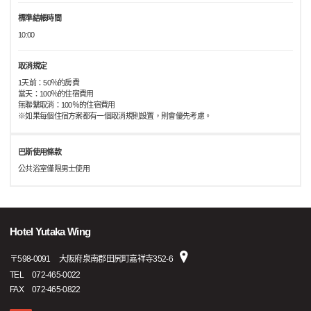
標準結帳時間
10:00
取消規定
1天前：50％的房費
當天：100％的住宿費用
無聯繫取消：100％的住宿費用
※如果每個住宿方案都有一個取消規則設置，則會優先考慮。
巴斯使用條款
公共浴室僅限男士使用
Hotel Yutaka Wing
〒
598-0091
大阪府泉南郡田尻町嘉祥寺352-6
TEL
072-465-0022
FAX
072-465-0822