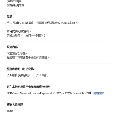
[電腦出租]無
[網絡連接]免費
備品
手巾 /浴巾/牙刷 /護髮乳 洗髮精 /沐浴露 /睡衣 /吹風機/貼綠茶
前台提供刮臉/髮刷。
請隨意攜帶。（我們一一問你。）
設施內容
大堂設有製冰機。
每層樓下電梯後右手邊都有微波爐。）
服務和休閒（包括安排）
清潔服務 免費接駁車 （早上出貨）
可在本地使用信用卡和應用程序付款
JCB / Visa / Master / American Express / UC / DC / NICOS / Diners Club / SAI
…
繼續閱讀
標准入住時間
16:00