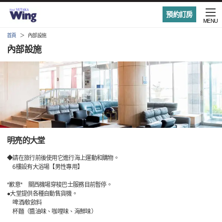
預約訂房
MENU
首頁
內部設施
內部設施
明亮的大堂
◆請在旅行前後使用它進行海上運動和購物。
6樓設有大浴場【男性專用】
*歉意* 關西機場穿梭巴士服務目前暫停。
●大堂提供各種自動售貨機。
啤酒/軟飲料
杯麵（醬油味、咖哩味、海鮮味）