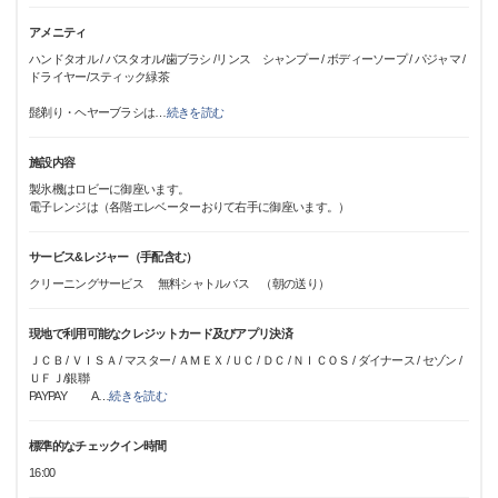
アメニティ
ハンドタオル / バスタオル/歯ブラシ /リンス シャンプー / ボディーソープ / パジャマ /
ドライヤー/スティック緑茶
髭剃り・ヘヤーブラシは
…
続きを読む
施設内容
製氷機はロビーに御座います。
電子レンジは（各階エレベーターおりて右手に御座います。）
サービス&レジャー（手配含む）
クリーニングサービス 無料シャトルバス （朝の送り）
現地で利用可能なクレジットカード及びアプリ決済
ＪＣＢ / ＶＩＳＡ / マスター / ＡＭＥＸ / ＵＣ / ＤＣ / ＮＩＣＯＳ / ダイナース / セゾン /
ＵＦＪ/銀聯
PAYPAY A
…
続きを読む
標準的なチェックイン時間
16:00