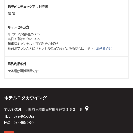
標準的なチェックアウト時間
10:00
キャンセル規定
1日前：宿泊料金の50%
当日：宿泊料金の100%
無連絡キャンセル：宿泊料金の100%
※宿泊プランごとにキャンセル規定の設定がある場合は、そち
…
続きを読む
風呂利用条件
大浴場は男性専用です
ホテルユタカウイング
〒
598-0091
大阪府泉南郡田尻町嘉祥寺３５２－６
TEL
072-465-0022
FAX
072-465-0822