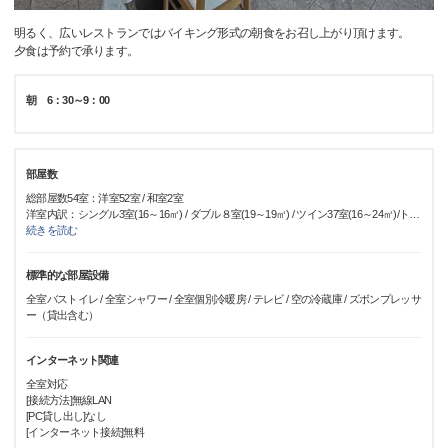
明るく、広いレストランではバイキング形式の朝食をお召し上がり頂けます。
夕食は予約で承ります。
朝 6：30～9：00
部屋数
総部屋数54室：洋室52室 / 和室2室
洋室内訳：シングル3室(16～16㎡) / ダブル８室(19～19㎡) / ツイン37室(16～24㎡)/ト
…
続きを読む
標準的な部屋設備
全室バストイレ / 全室シャワー / 全室個別冷暖房 / テレビ / 空の冷蔵庫 / ズボンプレッサ
ー（貸出含む）
インターネット関連
全室対応
[接続方法]無線LAN
[PC貸し出し]なし
[インターネット接続]無料