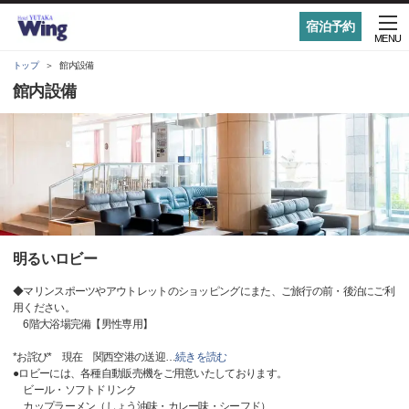
宿泊予約
MENU
トップ
館内設備
館内設備
明るいロビー
◆マリンスポーツやアウトレットのショッピングにまた、ご旅行の前・後泊にご利
用ください。
6階大浴場完備【男性専用】
*お詫び* 現在 関西空港の送迎
…
続きを読む
●ロビーには、各種自動販売機をご用意いたしております。
ビール・ソフトドリンク
カップラーメン（しょう油味・カレー味・シーフド）