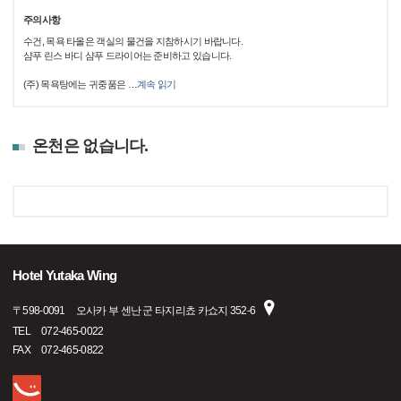
주의사항
수건, 목욕 타올은 객실의 물건을 지참하시기 바랍니다.
샴푸 린스 바디 샴푸 드라이어는 준비하고 있습니다.
(주) 목욕탕에는 귀중품은
…
계속 읽기
온천은 없습니다.
Hotel Yutaka Wing
〒
598-0091
오사카 부 센난 군 타지리쵸 카쇼지 352-6
TEL
072-465-0022
FAX
072-465-0822