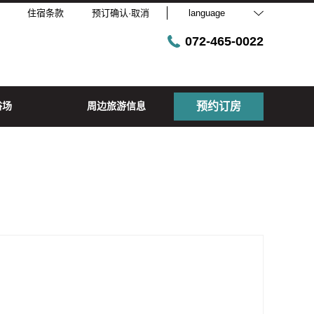
住宿条款
预订确认·取消
language
072-465-0022
浴场
周边旅游信息
预约订房